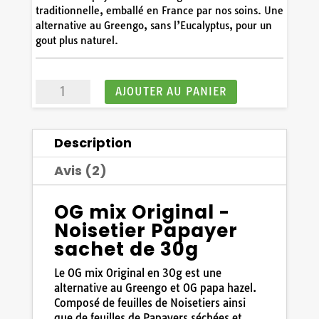
traditionnelle, emballé en France par nos soins. Une
8
/
10
(4 avis)
alternative au Greengo, sans l’Eucalyptus, pour un
gout plus naturel.
quantité
AJOUTER AU PANIER
de
OG
mix
Description
Original
-
Avis (2)
Noisetier
Papayer
30g
OG mix Original -
Noisetier Papayer
sachet de 30g
Le OG mix Original en 30g est une
alternative au Greengo et OG papa hazel.
Composé de feuilles de Noisetiers ainsi
que de feuilles de Papayers séchées et