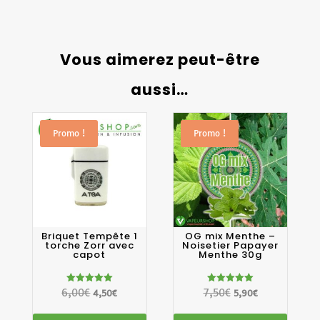
Vous aimerez peut-être
aussi…
Promo !
Promo !
Briquet Tempête 1
OG mix Menthe –
torche Zorr avec
Noisetier Papayer
capot
Menthe 30g
Note
Note
6,00
€
Le
Le
7,50
€
Le
Le
4,50
€
5,90
€
5.00
5.00
sur 5
sur 5
prix
prix
prix
prix