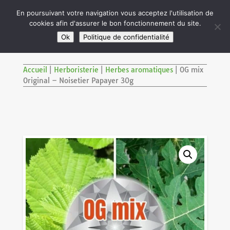

En poursuivant votre navigation vous acceptez l'utilisation de
cookies afin d'assurer le bon fonctionnement du site.
M
SITE RÉSERVÉ AUX ADULTES DE PLUS DE 18 ANS
Ok
Politique de confidentialité
Accueil
|
Herboristerie
|
Herbes aromatiques
|
OG mix
Original – Noisetier Papayer 30g