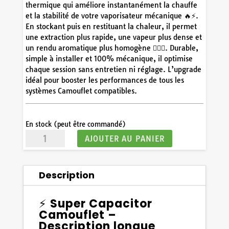
thermique qui améliore instantanément la chauffe
et la stabilité de votre vaporisateur mécanique 🔥⚡.
En stockant puis en restituant la chaleur, il permet
une extraction plus rapide, une vapeur plus dense et
un rendu aromatique plus homogène 😮‍💨🌿. Durable,
simple à installer et 100% mécanique, il optimise
chaque session sans entretien ni réglage. L’upgrade
idéal pour booster les performances de tous les
systèmes Camouflet compatibles.
En stock (peut être commandé)
quantité
AJOUTER AU PANIER
de
Super
Capacitor
Description
Camouflet
⚡
Super Capacitor
Camouflet –
Description longue