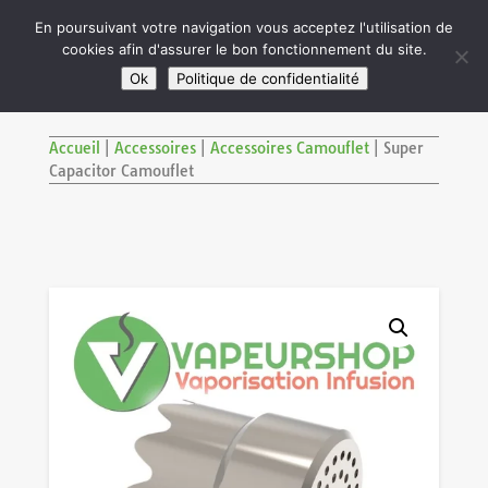

En poursuivant votre navigation vous acceptez l'utilisation de
cookies afin d'assurer le bon fonctionnement du site.
M
SITE RÉSERVÉ AUX ADULTES DE PLUS DE 18 ANS
Ok
Politique de confidentialité
Accueil
|
Accessoires
|
Accessoires Camouflet
|
Super
Capacitor Camouflet