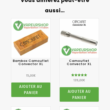
Vous aimerez peut-être
aussi…
Bambox Camouflet
Camouflet
Convector XL
Convector XL
15,00
€
Note
139,00
€
5.00
sur 5
AJOUTER AU
AJOUTER AU
PANIER
PANIER