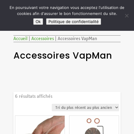

En poursuivant votre navigation vous acceptez l'utilisation de
cookies afin d'assurer le bon fonctionnement du site.
M
SITE RÉSERVÉ AUX ADULTES DE PLUS DE 18 ANS
Ok
Politique de confidentialité
Accueil
|
Accessoires
|
Accessoires VapMan
Accessoires VapMan
Trié
6 résultats affichés
du
plus
récent
au
plus
ancien