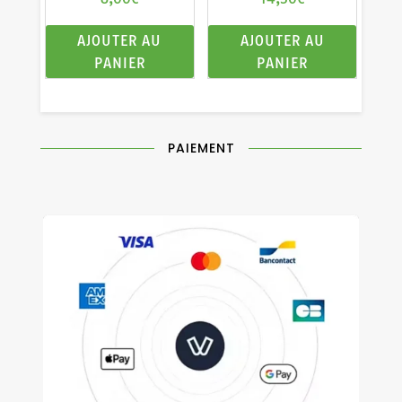
du
produit
AJOUTER AU
AJOUTER AU
PANIER
PANIER
PAIEMENT