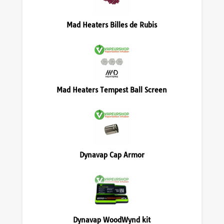
Mad Heaters Billes de Rubis
Mad Heaters Tempest Ball Screen
Dynavap Cap Armor
Dynavap WoodWynd kit