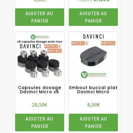
du
prix
prix
produit
AJOUTER AU
AJOUTER AU
initial
actuel
PANIER
PANIER
était :
est :
79,80€.
67,83€.
Capsules dosage
Embout buccal plat
Davinci Micro x6
Davinci Micro
28,50
€
8,00
€
AJOUTER AU
AJOUTER AU
PANIER
PANIER