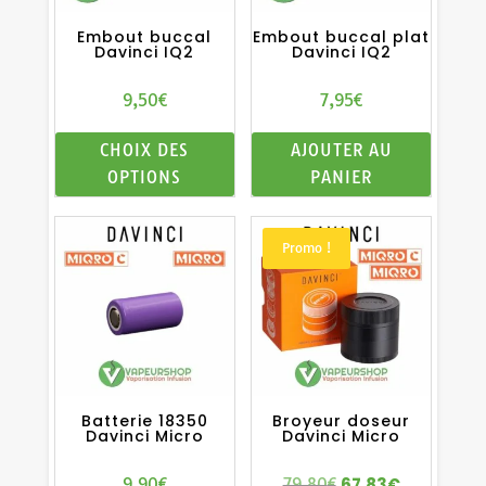
Embout buccal
Embout buccal plat
Davinci IQ2
Davinci IQ2
9,50
€
7,95
€
Ce
CHOIX DES
AJOUTER AU
produit
OPTIONS
PANIER
a
plusieurs
variations.
Promo !
Les
options
peuvent
être
choisies
sur
Batterie 18350
Broyeur doseur
Davinci Micro
Davinci Micro
la
page
67,83
€
9,90
€
79,80
€
Le
Le