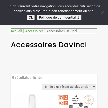

En poursuivant votre navigation vous acceptez l'utilisation de
cookies afin d'assurer le bon fonctionnement du site.
M
SITE RÉSERVÉ AUX ADULTES DE PLUS DE 18 ANS
Ok
Politique de confidentialité
Accueil
|
Accessoires
|
Accessoires Davinci
Accessoires Davinci
Trié
9 résultats affichés
du
plus
récent
au
plus
ancien