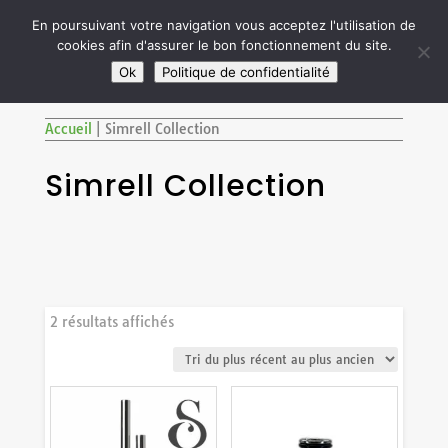

En poursuivant votre navigation vous acceptez l'utilisation de
cookies afin d'assurer le bon fonctionnement du site.
M
SITE RÉSERVÉ AUX ADULTES DE PLUS DE 18 ANS
Ok
Politique de confidentialité
Accueil
|
Simrell Collection
Simrell Collection
Trié
2 résultats affichés
du
plus
récent
au
plus
ancien