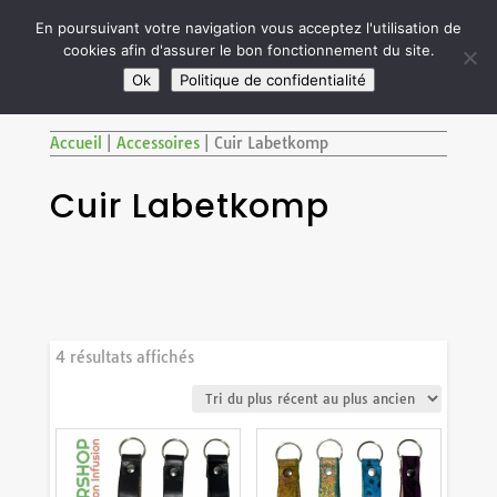

En poursuivant votre navigation vous acceptez l'utilisation de
cookies afin d'assurer le bon fonctionnement du site.
M
SITE RÉSERVÉ AUX ADULTES DE PLUS DE 18 ANS
Ok
Politique de confidentialité
Accueil
|
Accessoires
|
Cuir Labetkomp
Cuir Labetkomp
Trié
4 résultats affichés
du
plus
récent
au
plus
ancien