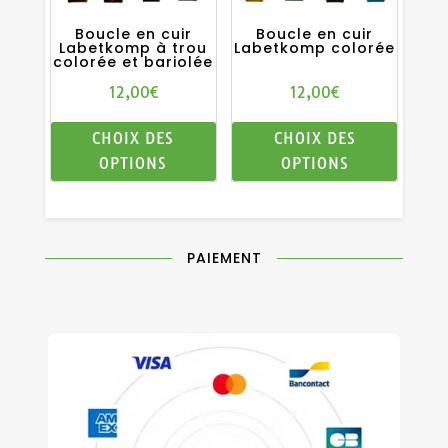
Boucle en cuir
Boucle en cuir
Labetkomp à trou
Labetkomp colorée
colorée et bariolée
12,00
€
12,00
€
Ce
Ce
CHOIX DES
CHOIX DES
produit
produit
OPTIONS
OPTIONS
a
a
plusieurs
plusieur
variations.
variatio
Les
Les
PAIEMENT
options
options
peuvent
peuven
être
être
choisies
choisie
sur
sur
la
la
page
page