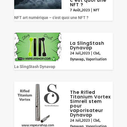
c’est quoi une
NFT ?
7 Août,2023
|
NFT
NFT art numérique – c’est quoi une NFT ?
La SlingStash
Dynavap
24 Juil,2023
|
Cbd
,
Dynavap
,
Vaporisation
La SlingStash Dynavap
The Rifled
Titanium Vortex
Simrell stem
pour
vaporisateur
Dynavap
24 Juil,2023
|
Cbd
,
Dynavap
,
Vaporisation