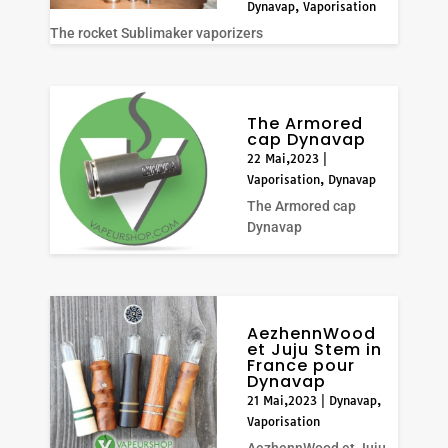
Dynavap
,
Vaporisation
The rocket Sublimaker vaporizers
The Armored
cap Dynavap
22 Mai,2023
|
Vaporisation
,
Dynavap
The Armored cap
Dynavap
AezhennWood
et Juju Stem in
France pour
Dynavap
21 Mai,2023
|
Dynavap
,
Vaporisation
AezhennWood et Juju