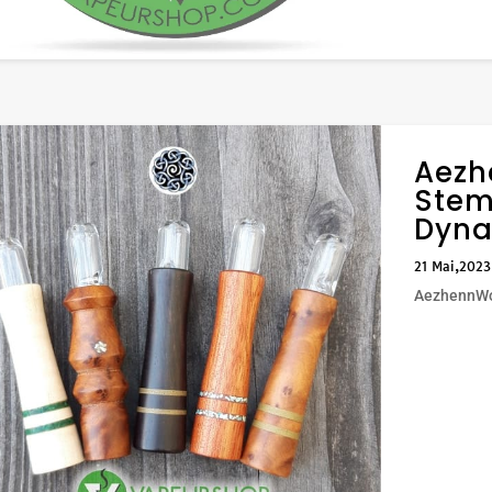
Aezh
Stem
Dyn
21 Mai,2023
AezhennWoo