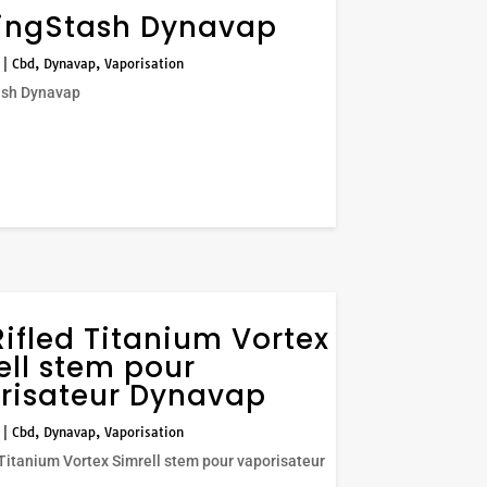
lingStash Dynavap
|
Cbd
,
Dynavap
,
Vaporisation
ash Dynavap
Rifled Titanium Vortex
ell stem pour
risateur Dynavap
|
Cbd
,
Dynavap
,
Vaporisation
 Titanium Vortex Simrell stem pour vaporisateur