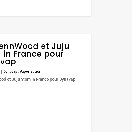
ennWood et Juju
 in France pour
avap
|
Dynavap
,
Vaporisation
d et Juju Stem in France pour Dynavap