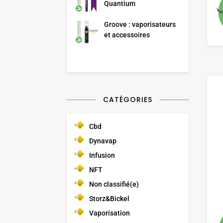
Quantium
Groove : vaporisateurs
et accessoires
CATÉGORIES
Cbd
Dynavap
Infusion
NFT
Non classifié(e)
Storz&Bickel
Vaporisation