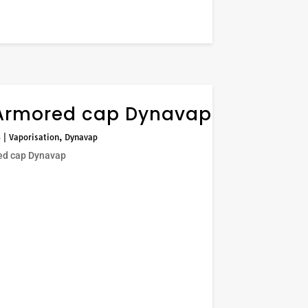
Armored cap Dynavap
3
|
Vaporisation
,
Dynavap
ed cap Dynavap