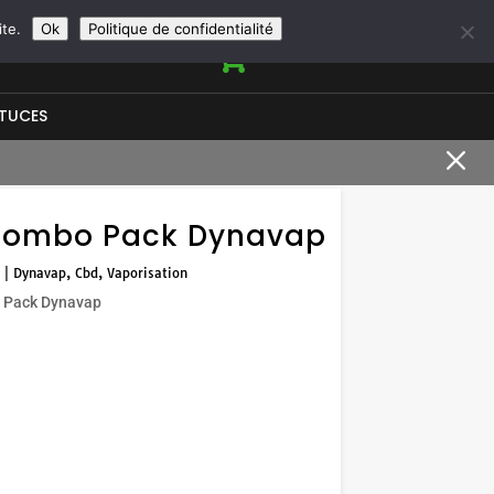
+33966950844
contact@vapeurshop.com
ite.
Ok
Politique de confidentialité

STUCES
M
Combo Pack Dynavap
|
Dynavap
,
Cbd
,
Vaporisation
 Pack Dynavap