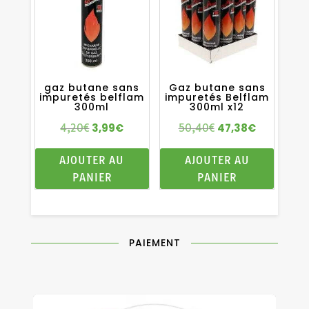
gaz butane sans
Gaz butane sans
impuretés belflam
impuretés Belflam
300ml
300ml x12
3,99
€
47,38
€
4,20
€
50,40
€
Le
Le
Le
Le
prix
prix
prix
prix
AJOUTER AU
AJOUTER AU
initial
actuel
initial
actuel
PANIER
PANIER
était :
est :
était :
est :
4,20€.
3,99€.
50,40€.
47,38€.
PAIEMENT