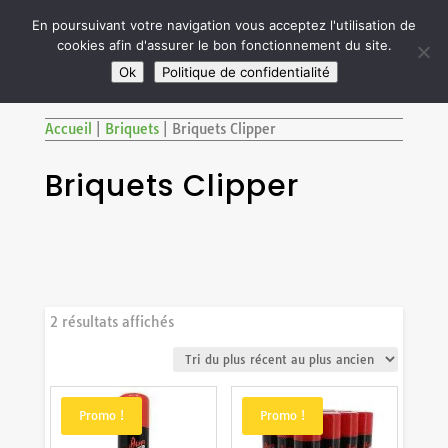

En poursuivant votre navigation vous acceptez l'utilisation de
cookies afin d'assurer le bon fonctionnement du site.
M
SITE RÉSERVÉ AUX ADULTES DE PLUS DE 18 ANS
Ok
Politique de confidentialité
Accueil
|
Briquets
|
Briquets Clipper
Briquets Clipper
Trié
2 résultats affichés
du
plus
récent
au
Promo !
Promo !
plus
ancien