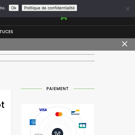
+33966950844
contact@vapeurshop.com
ite.
Ok
Politique de confidentialité

STUCES
M
PAIEMENT
t