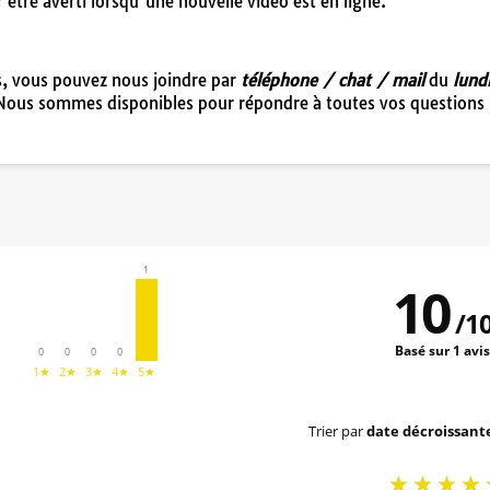
ur être averti lorsqu’une nouvelle vidéo est en ligne.
es, vous pouvez nous joindre par
téléphone / chat / mail
du
lund
Nous sommes disponibles pour répondre à toutes vos questions
1
10
/
1
Basé sur 1 avi
0
0
0
0
1★
2★
3★
4★
5★
Trier par
date décroissant