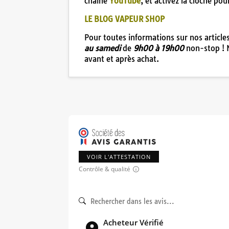
chaine
YouTube
, et activez la cloche po
LE BLOG VAPEUR SHOP
Pour toutes informations sur nos articl
au samedi
de
9h00 à 19h00
non-stop ! 
avant et après achat.
VOIR L'ATTESTATION
Contrôle & qualité
Acheteur Vérifié