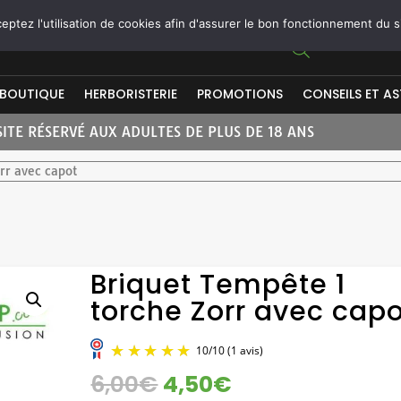
ptez l'utilisation de cookies afin d'assurer le bon fonctionnement du s
BOUTIQUE
HERBORISTERIE
PROMOTIONS
CONSEILS ET A
SITE RÉSERVÉ AUX ADULTES DE PLUS DE 18 ANS
rr avec capot
Briquet Tempête 1
torche Zorr avec capo
LE
LE
6,00
€
4,50
€