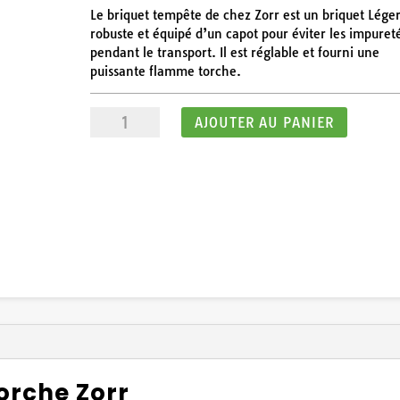
PRIX
PRIX
10
/
10
(1 avis)
INITIAL
ACTUEL
Le briquet tempête de chez Zorr est un briquet Léger
ÉTAIT :
EST :
robuste et équipé d’un capot pour éviter les impuret
6,00€.
4,50€.
pendant le transport. Il est réglable et fourni une
puissante flamme torche.
quantité
AJOUTER AU PANIER
de
Briquet
Tempête
1
torche
Zorr
avec
capot
orche Zorr