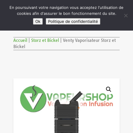

En poursuivant votre navigation vous acceptez l'utilisation de
cookies afin d'assurer le bon fonctionnement du site.
M
SITE RÉSERVÉ AUX ADULTES DE PLUS DE 18 ANS
Ok
Politique de confidentialité
Accueil
|
Storz et Bickel
|
Venty Vaporisateur Storz et
Bickel