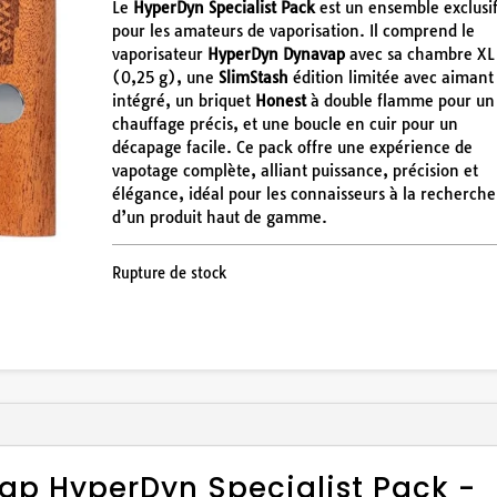
INITIAL
ACTUEL
Le
HyperDyn Specialist Pack
est un ensemble exclusi
ÉTAIT :
EST :
pour les amateurs de vaporisation. Il comprend le
280,85€.
240,30€.
vaporisateur
HyperDyn Dynavap
avec sa chambre XL
(0,25 g), une
SlimStash
édition limitée avec aimant
intégré, un briquet
Honest
à double flamme pour un
chauffage précis, et une boucle en cuir pour un
décapage facile. Ce pack offre une expérience de
vapotage complète, alliant puissance, précision et
élégance, idéal pour les connaisseurs à la recherche
d’un produit haut de gamme.
Rupture de stock
ap HyperDyn Specialist Pack -