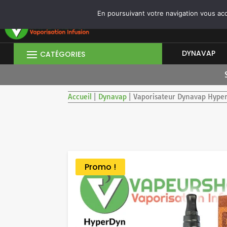
CONNEXION/INSCRIPTION
|
OUVRIR UN COMPTE PROFESSIONNEL
En poursuivant votre navigation vous acce
DYNAVAP
Accueil
|
Dynavap
|
Vaporisateur Dynavap Hyper
Promo !