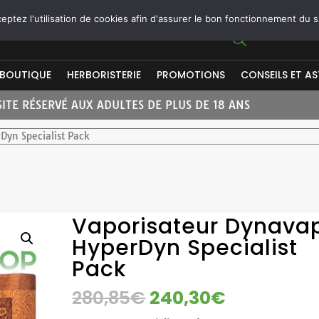
ptez l'utilisation de cookies afin d'assurer le bon fonctionnement du s
BOUTIQUE
HERBORISTERIE
PROMOTIONS
CONSEILS ET A
SITE RÉSERVÉ AUX ADULTES DE PLUS DE 18 ANS
Dyn Specialist Pack
Vaporisateur Dynava
HyperDyn Specialist
Pack
LE
LE
280,85
€
240,30
€
PRIX
PRIX