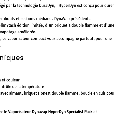
tégé par la technologie DuraDyn, l'HyperDyn est conçu pour dure
 embouts et sections médianes DynaVap précédents.
SlimStash édition limitée, d’un briquet à double flamme et d’un
 vapotage améliorée.
e, ce vaporisateur compact vous accompagne partout, pour une
.
hniques
 et couleur
ontrôle de la température
e avec aimant, briquet Honest double flamme, boucle en cuir pou
ec le
Vaporisateur Dynavap HyperDyn Specialist Pack
et