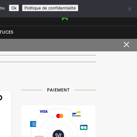
+33966950844
contact@vapeurshop.com
ite.
Ok
Politique de confidentialité

STUCES
M
PAIEMENT
p