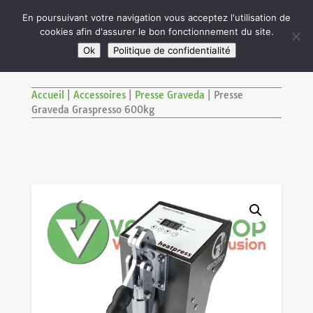

En poursuivant votre navigation vous acceptez l'utilisation de
cookies afin d'assurer le bon fonctionnement du site.
M
SITE RÉSERVÉ AUX ADULTES DE PLUS DE 18 ANS
Ok
Politique de confidentialité
Accueil
|
Accessoires
|
Presse Graveda
|
Presse
Graveda Graspresso 600kg