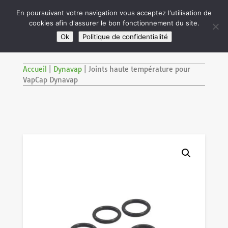

En poursuivant votre navigation vous acceptez l'utilisation de
cookies afin d'assurer le bon fonctionnement du site.
M
SITE RÉSERVÉ AUX ADULTES DE PLUS DE 18 ANS
Ok
Politique de confidentialité
Accueil
|
Dynavap
|
Joints haute température pour
VapCap Dynavap