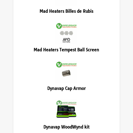
Mad Heaters Billes de Rubis
Mad Heaters Tempest Ball Screen
Dynavap Cap Armor
Dynavap WoodWynd kit