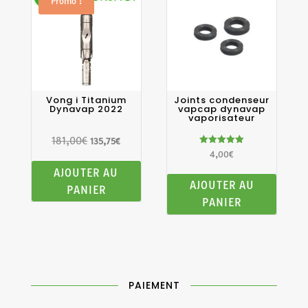
Promo !
Vong i Titanium
Joints condenseur
Dynavap 2022
vapcap dynavap
vaporisateur
181,00
€
Le
Le
135,75
€
Note
4,00
€
prix
prix
5.00
sur 5
AJOUTER AU
initial
actuel
AJOUTER AU
PANIER
était :
est :
PANIER
181,00€.
135,75€.
PAIEMENT