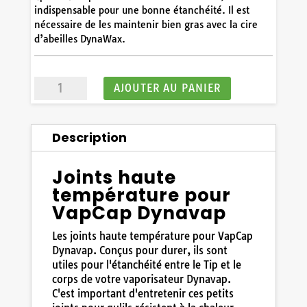
indispensable pour une bonne étanchéité. Il est
10
/
10
(3 avis)
nécessaire de les maintenir bien gras avec la cire
d’abeilles DynaWax.
quantité
AJOUTER AU PANIER
de
Joints
haute
Description
température
pour
VapCap
Joints haute
Dynavap
température pour
VapCap Dynavap
Les joints haute température pour VapCap
Dynavap. Conçus pour durer, ils sont
utiles pour l'étanchéité entre le Tip et le
corps de votre vaporisateur Dynavap.
C'est important d'entretenir ces petits