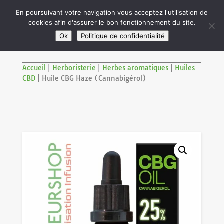

En poursuivant votre navigation vous acceptez l'utilisation de
cookies afin d'assurer le bon fonctionnement du site.
M
SITE RÉSERVÉ AUX ADULTES DE PLUS DE 18 ANS
Ok
Politique de confidentialité
Accueil
|
Herboristerie
|
Herbes aromatiques
|
Huiles
CBD
|
Huile CBG Haze (Cannabigérol)