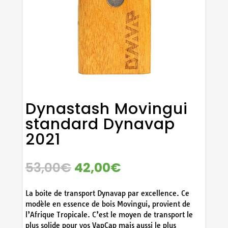
Dynastash Movingui
standard Dynavap
2021
LE
LE
53,00
€
42,00
€
PRIX
PRIX
INITIAL
ACTUEL
La boite de transport Dynavap par excellence. Ce
ÉTAIT :
EST :
modèle en essence de bois Movingui, provient de
53,00€.
42,00€.
l’Afrique Tropicale. C’est le moyen de transport le
plus solide pour vos VapCap mais aussi le plus