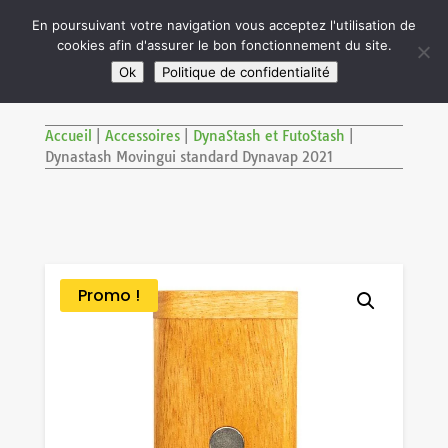

En poursuivant votre navigation vous acceptez l'utilisation de
cookies afin d'assurer le bon fonctionnement du site.
M
SITE RÉSERVÉ AUX ADULTES DE PLUS DE 18 ANS
Ok
Politique de confidentialité
Accueil
|
Accessoires
|
DynaStash et FutoStash
|
Dynastash Movingui standard Dynavap 2021
Promo !