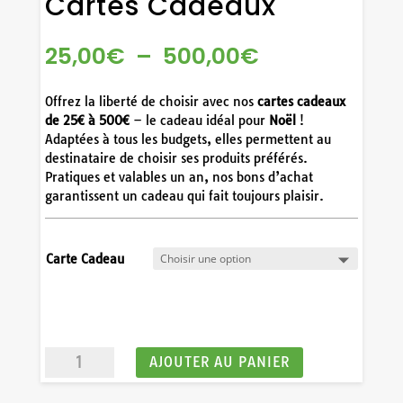
Cartes Cadeaux
PLAGE
25,00
€
–
500,00
€
DE
PRIX :
Offrez la liberté de choisir avec nos
cartes cadeaux
25,00€
de 25€ à 500€
– le cadeau idéal pour
Noël
!
À
Adaptées à tous les budgets, elles permettent au
500,00€
destinataire de choisir ses produits préférés.
Pratiques et valables un an, nos bons d’achat
garantissent un cadeau qui fait toujours plaisir.
Carte Cadeau
quantité
AJOUTER AU PANIER
de
Cartes