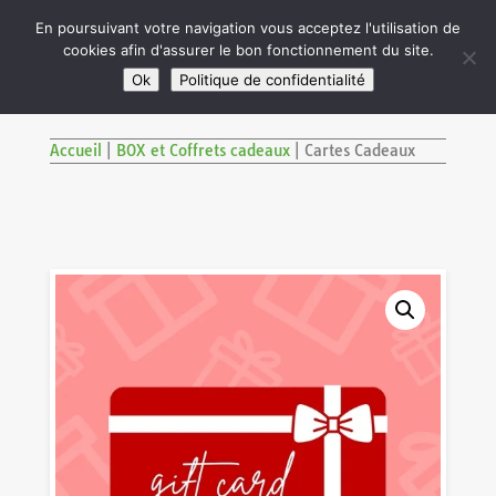

En poursuivant votre navigation vous acceptez l'utilisation de
cookies afin d'assurer le bon fonctionnement du site.
M
SITE RÉSERVÉ AUX ADULTES DE PLUS DE 18 ANS
Ok
Politique de confidentialité
Accueil
|
BOX et Coffrets cadeaux
|
Cartes Cadeaux