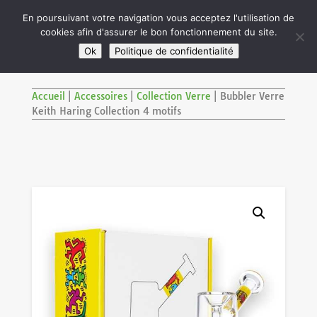

En poursuivant votre navigation vous acceptez l'utilisation de
cookies afin d'assurer le bon fonctionnement du site.
M
SITE RÉSERVÉ AUX ADULTES DE PLUS DE 18 ANS
Ok
Politique de confidentialité
Accueil
|
Accessoires
|
Collection Verre
|
Bubbler Verre
Keith Haring Collection 4 motifs