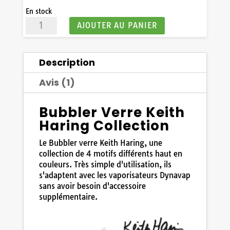
En stock
quantité
AJOUTER AU PANIER
de
Bubbler
Verre
Description
Keith
Haring
Avis (1)
Collection
4
motifs
Bubbler Verre Keith
Haring Collection
Le Bubbler verre Keith Haring, une
collection de 4 motifs différents haut en
couleurs. Très simple d'utilisation, ils
s'adaptent avec les vaporisateurs Dynavap
sans avoir besoin d'accessoire
supplémentaire.