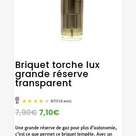
Briquet torche lux
grande réserve
transparent
LE
LE
7,90
€
7,10
€
PRIX
PRIX
INITIAL
ACTUEL
Une grande réserve de gaz pour plus d’autonomie,
ÉTAIT :
EST :
c’est ce que permet ce briquet tempête. Avec un