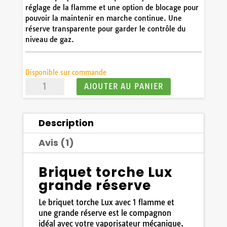
7,90€.
7,10€.
réglage de la flamme et une option de blocage pour
8
/
10
(4 avis)
pouvoir la maintenir en marche continue. Une
réserve transparente pour garder le contrôle du
niveau de gaz.
Disponible sur commande
quantité
AJOUTER AU PANIER
de
Briquet
torche
Description
lux
grande
Avis (1)
réserve
transparent
Briquet torche Lux
grande réserve
Le briquet torche Lux avec 1 flamme et
une grande réserve est le compagnon
idéal avec votre vaporisateur mécanique.