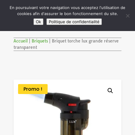

En poursuivant votre navigation vous acceptez l'utilisation de
cookies afin d'assurer le bon fonctionnement du site.
M
SITE RÉSERVÉ AUX ADULTES DE PLUS DE 18 ANS
Ok
Politique de confidentialité
Accueil
|
Briquets
|
Briquet torche lux grande réserve
transparent
Promo !