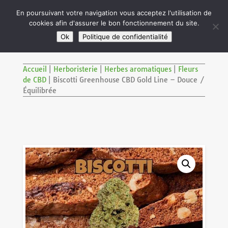

En poursuivant votre navigation vous acceptez l'utilisation de
cookies afin d'assurer le bon fonctionnement du site.
M
SITE RÉSERVÉ AUX ADULTES DE PLUS DE 18 ANS
Ok
Politique de confidentialité
Accueil
|
Herboristerie
|
Herbes aromatiques
|
Fleurs
de CBD
|
Biscotti Greenhouse CBD Gold Line – Douce /
Équilibrée