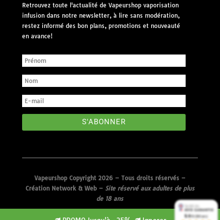
Retrouvez toute l'actualité de Vapeurshop vaporisation
infusion dans notre newsletter, à lire sans modération,
restez informé des bon plans, promotions et nouveauté
en avance!
S'ABONNER
Vapeurshop Copyright 2026 – Tous droits réservés –
Création Network & Web
–
Site réservé aux adultes de plus
de 18 ans
9.4
9.4
/10 (306 avis)
/10 (306 avis)