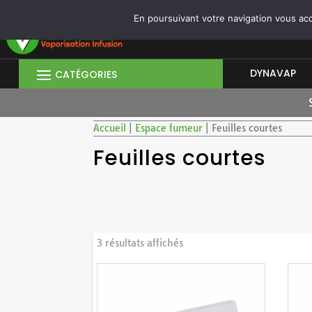
CONNEXION/INSCRIPTION
|
OUVRIR UN COMPTE PROFESSIONNEL
En poursuivant votre navigation vous acce
DYNAVAP
Accueil
|
Espace fumeur
|
Feuilles courtes
Feuilles courtes
Trié
3 résultats affichés
du
plus
récent
au