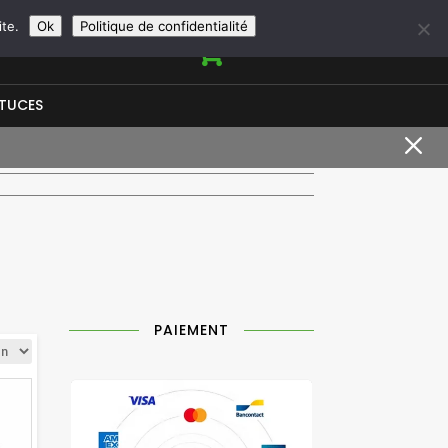
+33966950844
contact@vapeurshop.com
ite.
Ok
Politique de confidentialité

STUCES
M
PAIEMENT