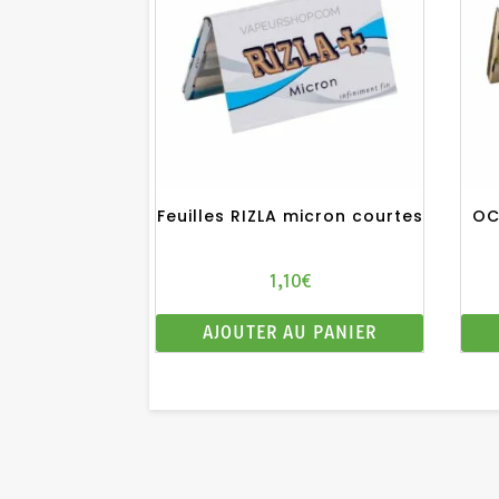
plus
ancien
Feuilles RIZLA micron courtes
OC
1,10
€
AJOUTER AU PANIER