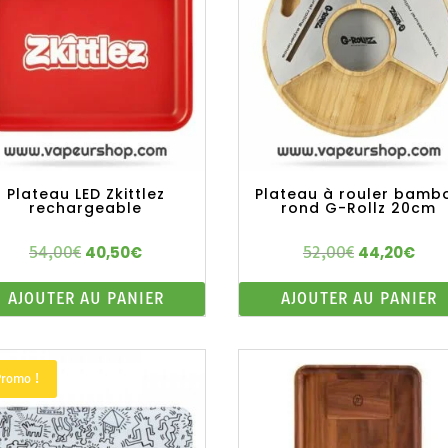
Plateau LED Zkittlez
Plateau à rouler bamb
rechargeable
rond G-Rollz 20cm
40,50
€
44,20
€
54,00
€
52,00
€
Le
Le
Le
Le
prix
prix
prix
prix
AJOUTER AU PANIER
AJOUTER AU PANIER
initial
actuel
initial
actue
était :
est :
était :
est :
54,00€.
40,50€.
52,00€.
44,20
Promo !