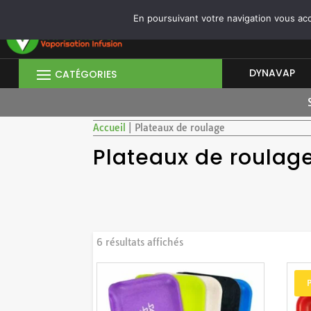
CONNEXION/INSCRIPTION
|
OUVRIR UN COMPTE PROFESSIONNEL
En poursuivant votre navigation vous acce
DYNAVAP
Accueil
|
Plateaux de roulage
Plateaux de roulag
Trié
6 résultats affichés
du
plus
récent
au