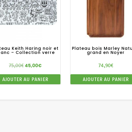
teau Keith Haring noir et
Plateau bois Marley Nat
lanc – Collection verre
grand en Noyer
45,00
€
75,00
€
74,90
€
Le
Le
prix
prix
AJOUTER AU PANIER
AJOUTER AU PANIER
initial
actuel
était :
est :
75,00€.
45,00€.