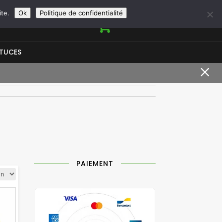
+33966950844
contact@vapeurshop.com
ite.
Ok
Politique de confidentialité

STUCES
M
PAIEMENT